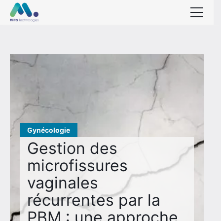
Accueil
Concept
Nouveauté : découvrez
Applications
Milta FullBody !
Études scientifiques
Formations
Gynécologie
Blog
Gestion des
microfissures
FAQ
vaginales
Contact
récurrentes par la
PBM : une approche