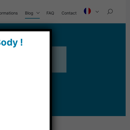
×
ormations
Blog
FAQ
Contact
ody !