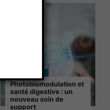
Douleur et soin support
Photobiomodulation et
santé digestive : un
nouveau soin de
support