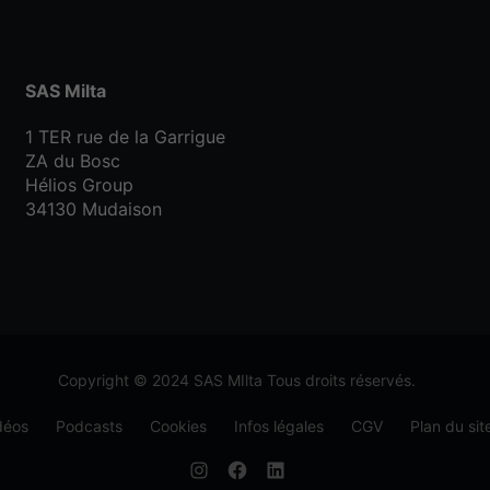
SAS Milta
1 TER rue de la Garrigue
ZA du Bosc
Hélios Group
34130 Mudaison
Copyright © 2024 SAS MIlta Tous droits réservés.
déos
Podcasts
Cookies
Infos légales
CGV
Plan du sit
Élément
Élément
Élément