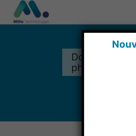
Rechercher
Nouv
:
Douleur et soi
photobiomodu