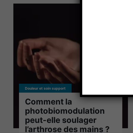
Douleur et soin support
Comment la
photobiomodulation
peut-elle soulager
l’arthrose des mains ?