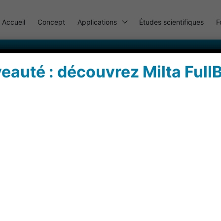
Accueil
Concept
Applications
Études scientifiques
F
eauté : découvrez Milta FullB
n support au travers de la
lation
Douleur et soin support