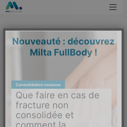
Accueil
Concept
Nouveauté : découvrez
Applications
Milta FullBody !
Études scientifiques
Formations
Blog
Consolidation osseuse
Que faire en cas de
FAQ
fracture non
Contact
consolidée et
comment la