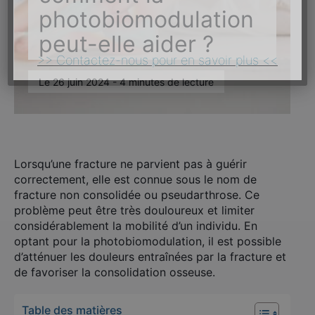
photobiomodulation
peut-elle aider ?
>> Contactez-nous pour en savoir plus <<
Le 26 juin 2024 - 4 minutes de lecture
Lorsqu’une fracture ne parvient pas à guérir
correctement, elle est connue sous le nom de
fracture non consolidée ou pseudarthrose. Ce
problème peut être très douloureux et limiter
considérablement la mobilité d’un individu. En
optant pour la photobiomodulation, il est possible
d’atténuer les douleurs entraînées par la fracture et
de favoriser la consolidation osseuse.
Table des matières