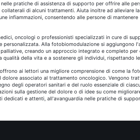
 nelle pratiche di assistenza di supporto per offrire alle pe
 collaterali di alcuni trattamenti. Aiuta inoltre ad alleviare l
alcune infiammazioni, consentendo alle persone di mantenere u
dici, oncologi o professionisti specializzati in cure di sup
e personalizzata. Alla fotobiomodulazione si aggiungono l'att
palliative, creando un approccio integrato e completo per 
qualità della vita e a sostenere gli individui, rispettando l
a offrono ai lettori una migliore comprensione di come la f
l dolore associato al trattamento oncologico. Vengono tratta
egno degli operatori sanitari e del ruolo essenziale di ciasc
azioni sulla gestione del dolore o di idee su come migliorare 
i dedicati e attenti, all'avanguardia nelle pratiche di supp